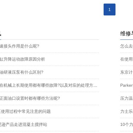
1
讯
维修
速接头作用是什么呢?
怎么去
缸升降运动故障原因分析
在使用
油研液压泵有什么区别?
东京计
力士乐柱塞泵在机械上长期使用都有哪些故障?以及对应的处理方法都有哪些?
Par
正面油口设置时都有哪些方法呢?
压力温
片泵使用过程中常见注意的问题
力士乐
丹尼逊产品走进混凝土搅拌站
10个