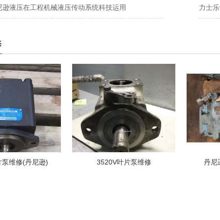
N丹尼逊液压在工程机械液压传动系统科技运用
力士乐
修
修(丹尼逊)
3520V叶片泵维修
丹尼逊金杯