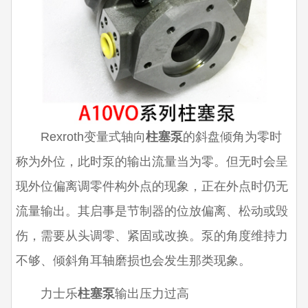
Rexroth变量式轴向
柱塞泵
的斜盘倾角为零时
称为外位，此时泵的输出流量当为零。但无时会呈
现外位偏离调零件构外点的现象，正在外点时仍无
流量输出。其启事是节制器的位放偏离、松动或毁
伤，需要从头调零、紧固或改换。泵的角度维持力
不够、倾斜角耳轴磨损也会发生那类现象。
力士乐
柱塞泵
输出压力过高