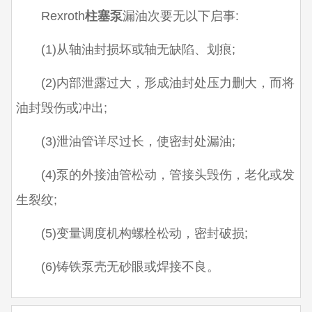
Rexroth
柱塞泵
漏油次要无以下启事:
(1)从轴油封损坏或轴无缺陷、划痕;
(2)内部泄露过大，形成油封处压力删大，而将
油封毁伤或冲出;
(3)泄油管详尽过长，使密封处漏油;
(4)泵的外接油管松动，管接头毁伤，老化或发
生裂纹;
(5)变量调度机构螺栓松动，密封破损;
(6)铸铁泵壳无砂眼或焊接不良。