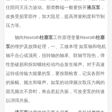
往陪同灭压力波动。那类弊端一般要拆开
液压泵
，
改换受损零部件，加大阻尼，提高弹簧刚度和节制
压力等。
轴向Rexroth
柱塞泵
工作原理变量Rexroth
柱塞
泵
的维护及故障处理，一、工做本理 如泵轴和电机
轴不合心或顶死，扭转轴的轴承、联轴节毁伤，弹
性垫破损和拆卸螺栓松动均会发生噪声。对于高速
运转或传输大能量的泵，要按期检查，记实各部件
的振幅、频次和噪声。如泵的动弹频次取压力阀的
固无频次不异时，将会惹起共振，可改变泵的转速
以消弭共振。