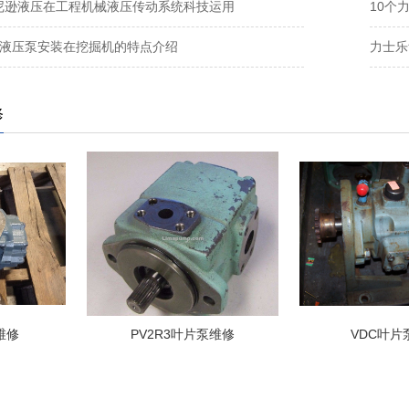
N丹尼逊液压在工程机械液压传动系统科技运用
10个
HI液压泵安装在挖掘机的特点介绍
力士乐
修
PV2R3叶片泵维修
VDC叶片泵维修