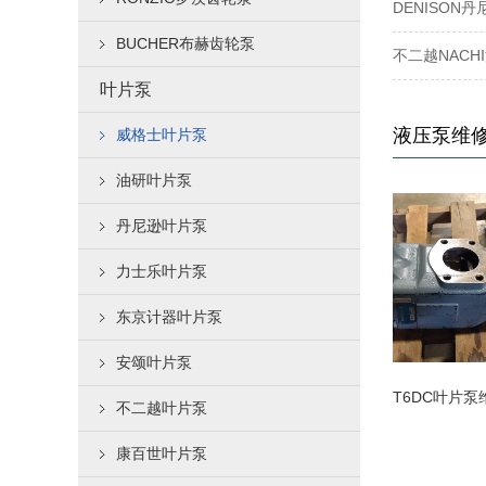
DENISO
BUCHER布赫齿轮泵
不二越NAC
叶片泵
液压泵维
威格士叶片泵
油研叶片泵
丹尼逊叶片泵
力士乐叶片泵
东京计器叶片泵
安颂叶片泵
A2FM液压马达
T6DC叶片泵维修
不二越叶片泵
康百世叶片泵