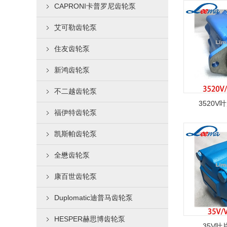
CAPRONI卡普罗尼齿轮泵
艾可勒齿轮泵
住友齿轮泵
新鸿齿轮泵
不二越齿轮泵
3520
福伊特齿轮泵
凯斯帕齿轮泵
全懋齿轮泵
康百世齿轮泵
Duplomatic迪普马齿轮泵
HESPER赫思博齿轮泵
35V