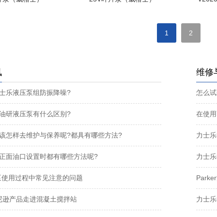
1
2
讯
维修
士乐液压泵组防振降噪?
油研液压泵有什么区别?
在使用
该怎样去维护与保养呢?都具有哪些方法?
力士乐
正面油口设置时都有哪些方法呢?
力士乐
片泵使用过程中常见注意的问题
Par
丹尼逊产品走进混凝土搅拌站
力士乐