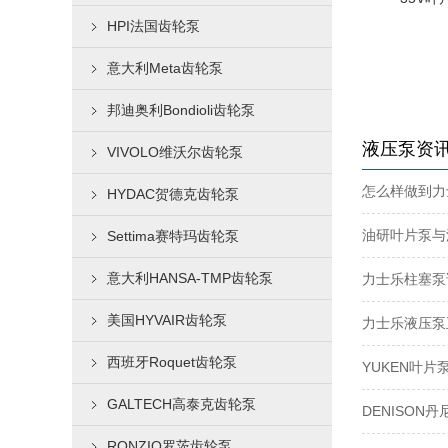
HPI法国齿轮泵
意大利Meta齿轮泵
邦迪奥利Bondioli齿轮泵
液压泵资
VIVOLO维沃尔齿轮泵
怎么样做到力
HYDAC贺德克齿轮泵
油研叶片泵与
Settima赛特玛齿轮泵
意大利HANSA-TMP齿轮泵
力士乐柱塞泵
美国HYVAIR齿轮泵
力士乐液压泵
西班牙Roquet齿轮泵
YUKEN叶
GALTECH高泰克齿轮泵
DENISON
RONZIO罗茨齿轮泵