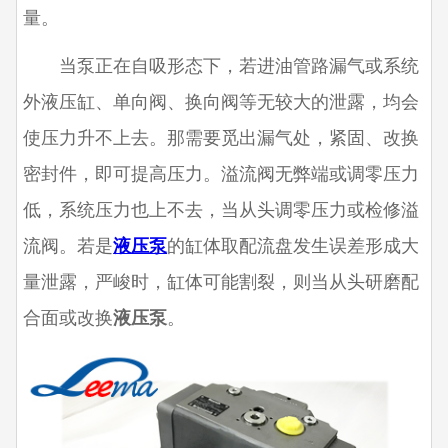
量。
当泵正在自吸形态下，若进油管路漏气或系统
外液压缸、单向阀、换向阀等无较大的泄露，均会
使压力升不上去。那需要觅出漏气处，紧固、改换
密封件，即可提高压力。溢流阀无弊端或调零压力
低，系统压力也上不去，当从头调零压力或检修溢
流阀。若是
液压泵
的缸体取配流盘发生误差形成大
量泄露，严峻时，缸体可能割裂，则当从头研磨配
合面或改换
液压泵
。