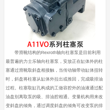
带滑靴结构的Rexroth轴向柱塞泵是目前利用
最普遍的力士乐轴向柱塞泵，安放正在缸体外的柱
塞通过滑靴取斜盘相接触，当传动轴带动缸体扭转
时，斜盘将柱塞从缸体外拉出或推回，完成吸排油
过程。柱塞取缸孔构成的工做容腔外的油液通过配
油盘别离取泵的吸、排油腔相通。变量机构用来改
变斜盘的倾角，通过调度斜盘的倾角可改变泵的排